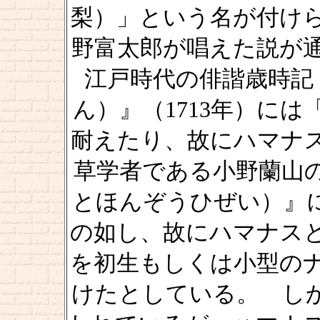
梨）」という名が付け
野富太郎が唱えた説が
江戸時代の俳諧歳時記
ん）』（1713年）に
耐えたり、故にハマナ
草学者である小野蘭山
とほんぞうひぜい）』
の如し、故にハマナス
を初生もしくは小型の
けたとしている。 し