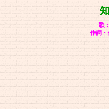
歌
作詞・