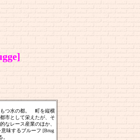
gge]
もつ水の都。 町を縦横
都市として栄えたが、そ
的なレース産業のほか、
するブルーフ [Brug
る。