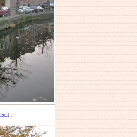
erei
] 。