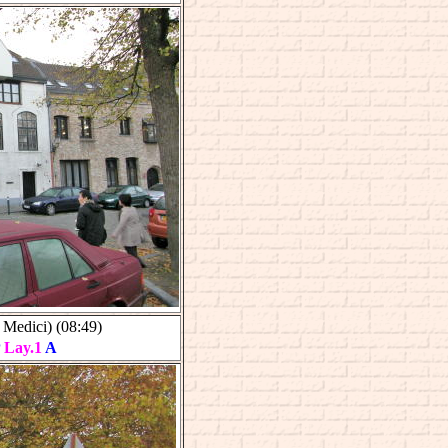
Medici)
(08:49)
Lay.1
A