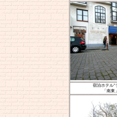
宿泊ホテル"デ 
「南東