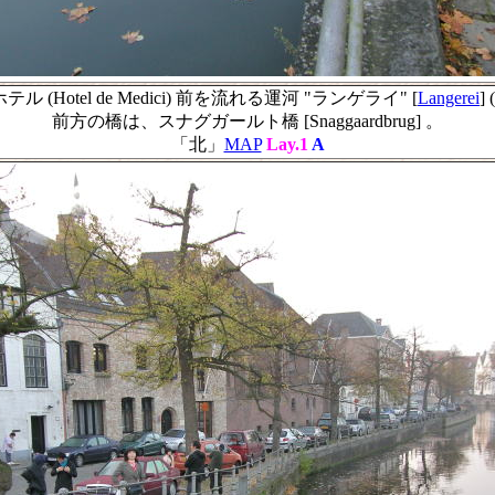
ホテル
(Hotel de Medici)
前を流れる運河 "ランゲライ" [
Langerei
] 
前方の橋は、スナグガールト橋 [Snaggaardbrug] 。
「北」
MAP
Lay.1
A