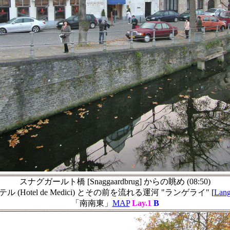
スナグガールト橋 [Snaggaardbrug] からの眺め (08:50)
ル (Hotel de Medici) とその前を流れる運河 "ランゲライ" [
Lang
「南南東」
MAP
Lay.1
B