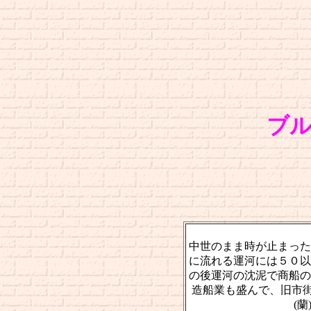
ブルー
中世のまま時が止まった
に流れる運河には５０以
の後運河の沈泥で商船の
造船業も盛んで、旧市街
(