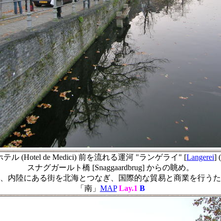
ル (Hotel de Medici) 前を流れる運河 "ランゲライ" [
Langerei
] 
スナグガールト橋 [Snaggaardbrug] からの眺め。
、内陸にある街を北海とつなぎ、国際的な貿易と商業を行うた
「南」
MAP
Lay.1
B