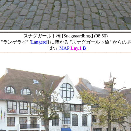
スナグガールト橋 [Snaggaardbrug] (08:50)
 "ランゲライ" [
Langerei
] に架かる "スナグガールト橋" からの
「北」
MAP
Lay.1
B