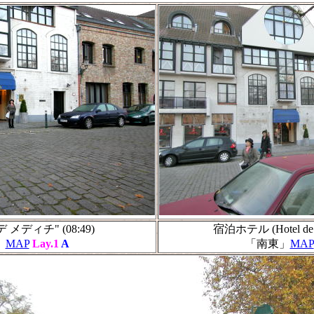
メディチ" (08:49)
宿泊ホテル (Hotel de 
」
MAP
Lay.1
A
「南東」
MAP