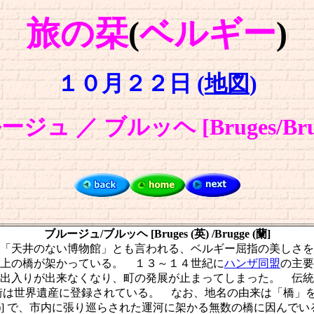
旅の栞
(
ベルギー
)
１０月２２日 (
地図
)
ジュ ／ ブルッヘ [Bruges/Bru
ブルージュ/ブルッヘ [Bruges (英) /Brugge (蘭]
「天井のない博物館」とも言われる、ベルギー屈指の美しさを
上の橋が架かっている。 １３～１４世紀に
ハンザ同盟
の主要
出入りが出来なくなり、町の発展が止まってしまった。 伝統
は世界遺産に登録されている。 なお、地名の由来は「橋」を意味
蘭)] で、市内に張り巡らされた運河に架かる無数の橋に因んでい