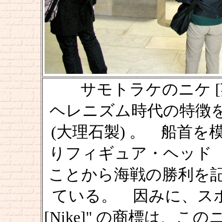
サモトラケのニケ [英：Wi
ヘレニズム時代の特徴
(大理石製) 。 船首
りフィギュア・ヘッド
ことから海戦の勝利を
ている。 因みに、スポ
[Nike]" の商標は、