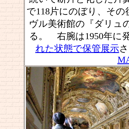
で118片にのぼり、その
ヴル美術館の『ダリュ
る。 右腕は1950年
れた状態で保管展示
さ
M