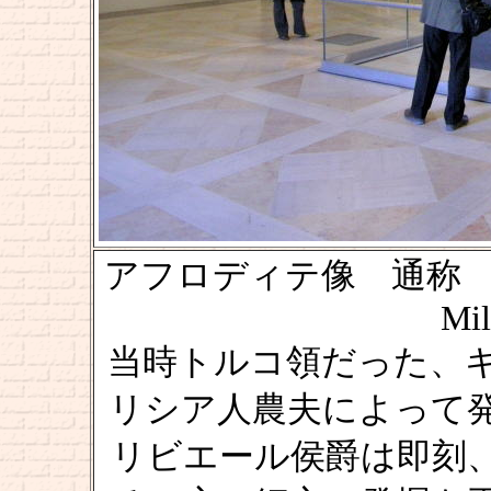
アフロディテ像 通称 「ミ
Mil
当時トルコ領だった、
リシア人農夫によって
リビエール侯爵は即刻