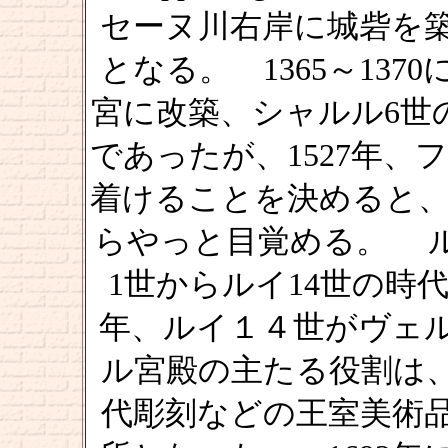
セーヌ川右岸に城砦を
となる。 1365～13
宮に改築、シャルル6世
であったが、1527年、
着けることを決めると、
らやっと目覚める。 
1世からルイ14世の時代
年、ルイ１４世がヴェ
ル宮殿の主たる役割は、
代彫刻などの王室美術