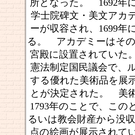
所となった。 1692
学士院碑文・美文アカ
ーが収容され、1699
る。 アカデミーはその
宮殿に設置されていた
憲法制定国民議会で、
する優れた美術品を展
とが決定された。 美
1793年のことで、こ
るいは教会財産から没収
点の絵画が展示されて