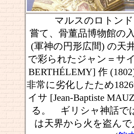
マルスのロトンド [Roto
嘗て、骨董品博物館の入
(軍神の円形広間) の
で彩られたジャン＝サイモン
BERTHÉLEMY] 作 (
非常に劣化したため182
イサ [Jean-Baptiste
る。 ギリシャ神話では、プ
は天界から火を盗んで