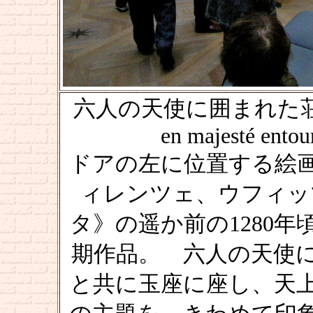
六人の天使に囲まれた荘厳の聖母 
en majesté entou
ドアの左に位置する絵
ィレンツェ、ウフィッ
タ》の遥か前の1280
期作品。 六人の天使
と共に玉座に座し、天