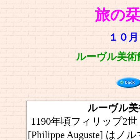
旅の
１０月
ルーヴル美術館 [M
ルーヴル美術
1190年頃フィリップ2
[Philippe August