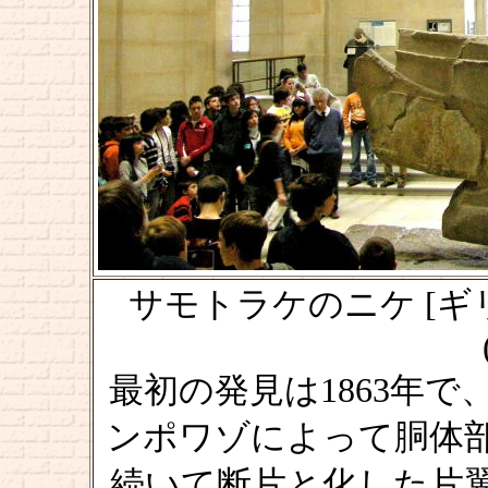
サモトラケのニケ [ギリシア：
最初の発見は1863年
ンポワゾによって胴体
続いて断片と化した片