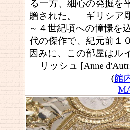
る一方、細心の発掘を平行
贈された。 ギリシア
～４世紀頃への憧憬を
代の傑作で、紀元前１
因みに、この部屋はル
リッシュ [Anne d'A
(
館
M