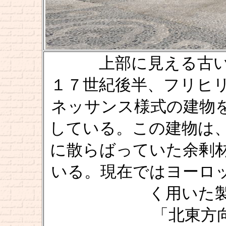
上部に見える古い建
１７世紀後半、フリヒ
ネッサンス様式の建物
している。この建物は
に散らばっていた余剰
いる。現在ではヨーロ
く用いた
「北東方