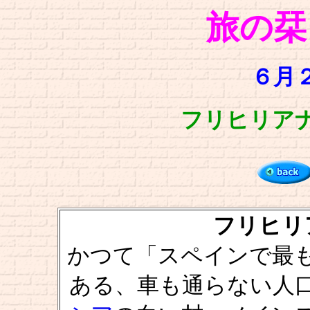
旅の栞
６月２
フリヒリアナ [F
フリヒリアナ 
かつて「スペインで最
ある、車も通らない人