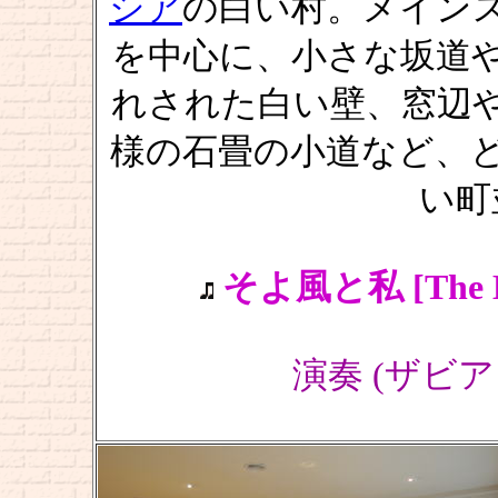
シア
の白い村。メインスト
を中心に、小さな坂道
れされた白い壁、窓辺
様の石畳の小道など、
い町
そよ風と私 [The Bre
演奏 (ザビ