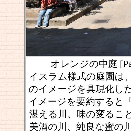
オレンジの中庭 [Patio d
イスラム様式の庭園は
のイメージを具現化し
イメージを要約すると
湛える川、味の変るこ
美酒の川、純良な蜜の