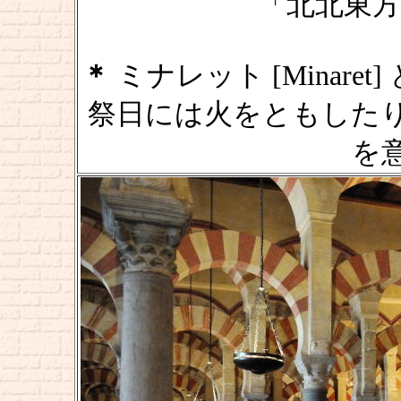
「北北東方
＊
ミナレット [Minaret
祭日には火をともした
を