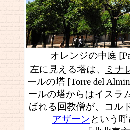
オレンジの中庭 [Patio d
左に見える塔は、
ミナレッ
ールの塔 [Torre del 
ールの塔からはイスラ
ばれる回教僧が、コル
アザーン
という呼