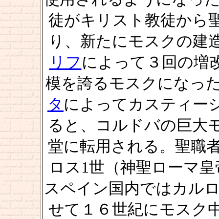
徒がキリスト教徒から
り、新たにモスクの建
リフ
によって３回の増
模を誇るモスクになった
タ
によってカスティー
ると、コルドバの巨大
堂に転用される。聖職
ロス1世（神聖ローマ皇
スペイン国内ではカルロ
せて１６世紀にモスク