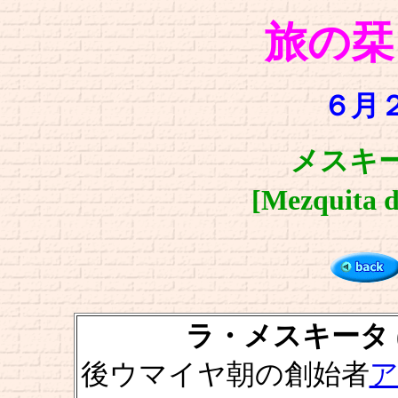
旅の栞
６月２
メスキー
[Mezquita 
ラ・メスキータ (モス
後ウマイヤ朝の創始者
ア