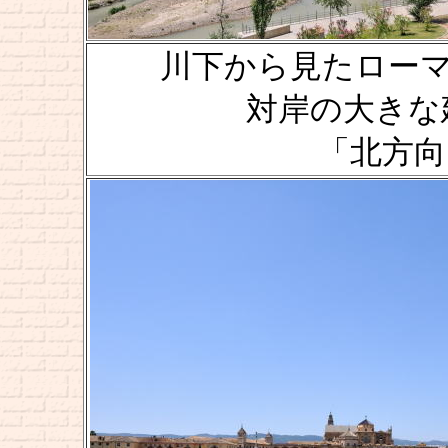
川下から見たローマ橋 [Pu
対岸の大きな
「北方向