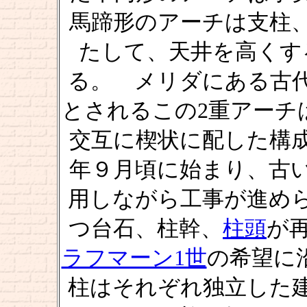
馬蹄形のアーチは支柱
たして、天井を高くす
る。 メリダにある古
とされるこの2重アーチ
交互に楔状に配した構
年９月頃に始まり、古
用しながら工事が進め
つ台石、柱幹、
柱頭
が
ラフマーン1世
の希望に
柱はそれぞれ独立した