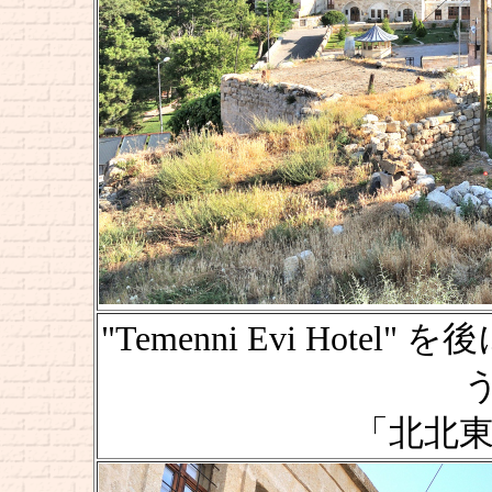
"Temenni Evi Hotel"
う
「北北