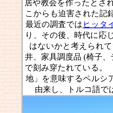
居や教会を作ったとさ
こからも迫害された記
最近の調査では
ヒッタ
り、その後、時代に応
はないかと考えられて
井、家具調度品 (椅子、
で刻み穿たれている。
地」を意味するペルシア語の
由来し、トルコ語では [