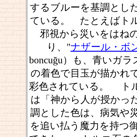
するブルーを基調とし
ている。 たとえばト
邪視から災いをはね
り、"
ナザール・ボ
boncuğu）も、青い
の着色で目玉が描かれ
彩色されている。 ト
は「神から人が授かっ
調とした色は、病気や
を追い払う魔力を持つ御守