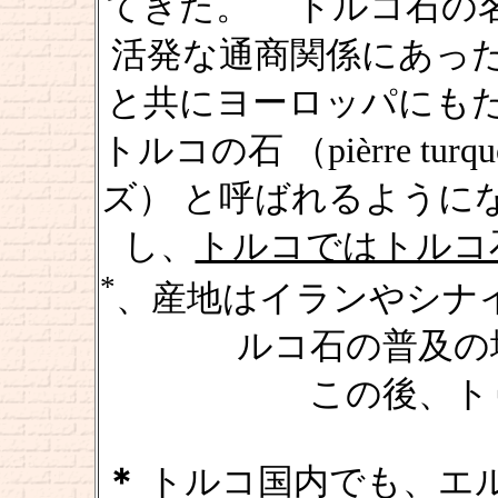
てきた。 トルコ石の名
活発な通商関係にあっ
と共にヨーロッパにも
トルコの石 （pièrre t
ズ） と呼ばれるように
し、
トルコではトルコ石
*
、産地はイランやシナ
ルコ石の普及の
この後、
ト
＊
トルコ国内でも、エ