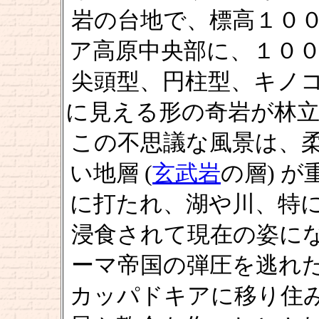
岩の台地で、標高１０
ア高原中央部に、１００
尖頭型、円柱型、キノ
に見える形の奇岩が林立
この不思議な風景は、柔
い地層 (
玄武岩
の層) 
に打たれ、湖や川、特
浸食されて現在の姿に
ーマ帝国の弾圧を逃れ
カッパドキアに移り住