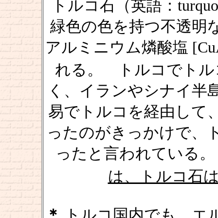
トルコ石（英語：turq
緑色の色を持つ不透明
アルミニウム燐酸塩 [Cu
れる。 トルコでトル
く、イランやシナイ半
易でトルコを経由して
ったのがきっかけで、
ったと言われている。
は、トルコ石
＊
トルコ国内でも、エ