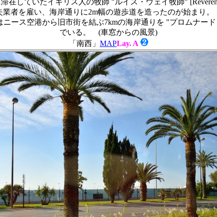
ていたイギリス人の牧師 "ルイス・ウェイ牧師" [Reverend L
失業者を雇い、海岸通りに2m幅の遊歩道を造ったのが始まり。
ニース空港から旧市街を結ぶ7kmの海岸通りを "プロムナード
でいる。 (車窓からの風景)
「南西」
MAP
Lay. A