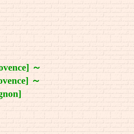
ence]
～
ence]
～
non]