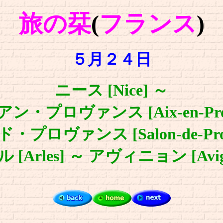
旅の栞
(
フランス
)
５月２４日
ニース [Nice] ～
・プロヴァンス [Aix-en-Prov
プロヴァンス [Salon-de-Prov
 [Arles]
～
アヴィニョン [Avig