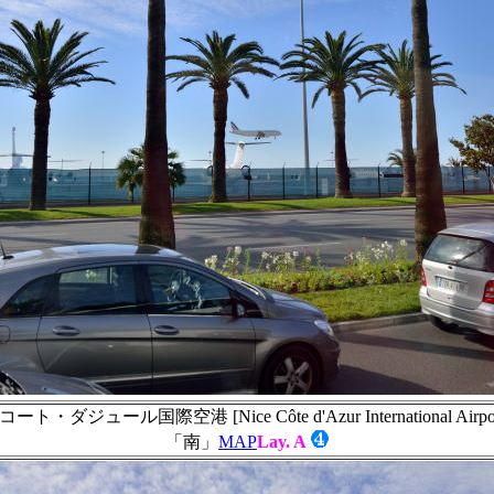
・ダジュール国際空港 [Nice Côte d'Azur International Airpor
「南」
MAP
Lay. A