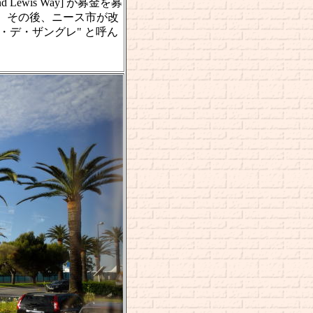
ewis Way] が募金を募
 その後、ニース市が改
・デ・ザングレ" と呼ん