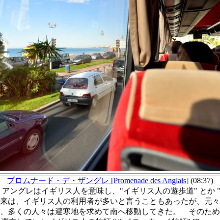
プロムナード・デ・ザングレ [Promenade des Anglais]
(08:37)
アングレはイギリス人を意味し、"イギリス人の遊歩道" とか "
来は、イギリス人の利用者が多いと言うこともあったが、元々
、多くの人々は避寒地を求めて南へ移動してきた。 そのため