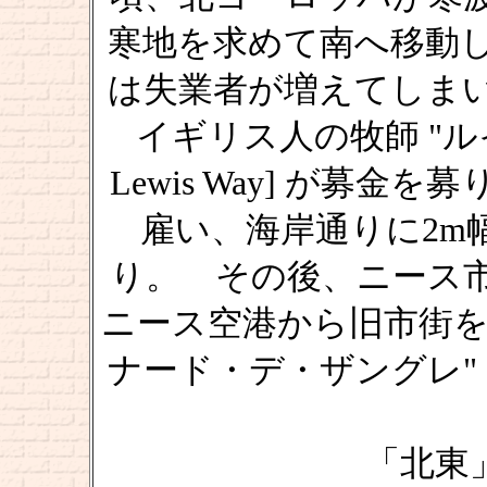
寒地を求めて南へ移動
は失業者が増えてしま
イギリス人の牧師 "ルイス
Lewis Way] が募
雇い、海岸通りに2m
り。 その後、ニース
ニース空港から旧市街を結
ナード・デ・ザングレ"
「北東