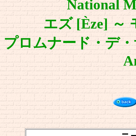
National M
エズ [Èze]
～
プロムナード・デ・ザング
An