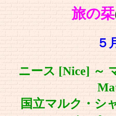
旅の栞
５
ニース [Nice] ～
Mat
国立マルク・シャガ