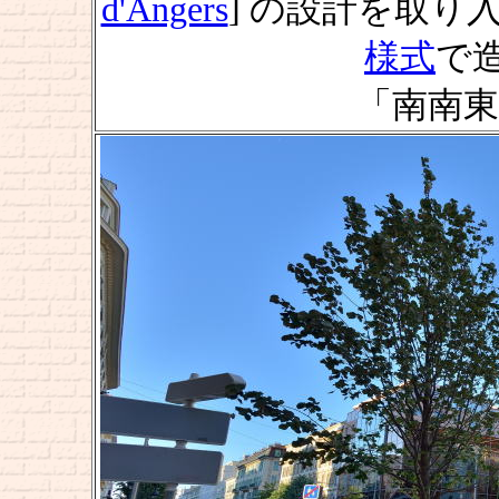
d'Angers
] の設計を取り
様式
で
「南南東