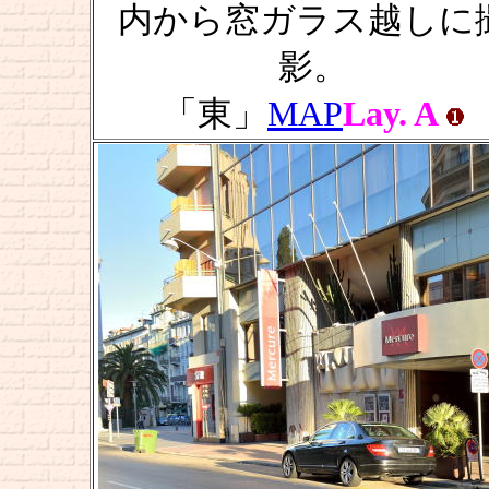
内から窓ガラス越しに
影。
「東」
MAP
Lay. A