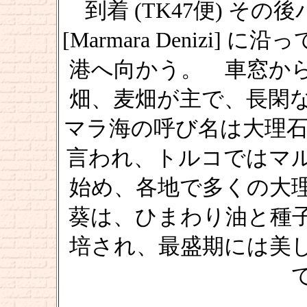
到着 (TK47便) 
[Marmara Denizi
港へ向かう。 車窓か
畑、麦畑が主で、長閑
マラ海の呼び名は大理石を意
言われ、トルコではマ
始め、各地で多くの大
葵は、ひまわり油と種
培され、最盛期には美