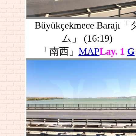
Büyükçekmece Barajı「
ム」 (16:19)
「南西」
MAP
Lay. 1
G