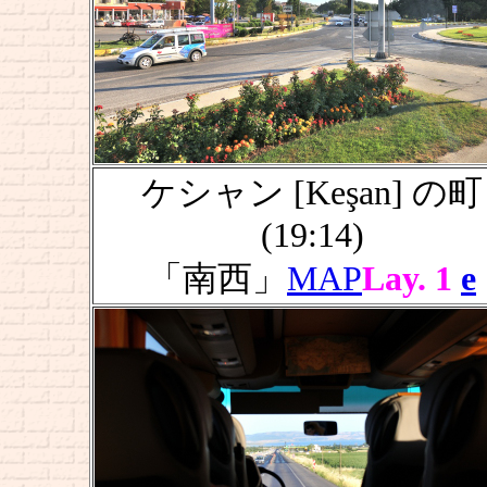
ケシャン [Keşan] の町
(19:14)
「南西」
MAP
Lay. 1
e