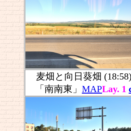
麦畑と向日葵畑 (18:58
「南南東」
MAP
Lay. 1