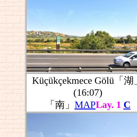
Küçükçekmece Gölü「
(16:07)
「南」
MAP
Lay. 1
C