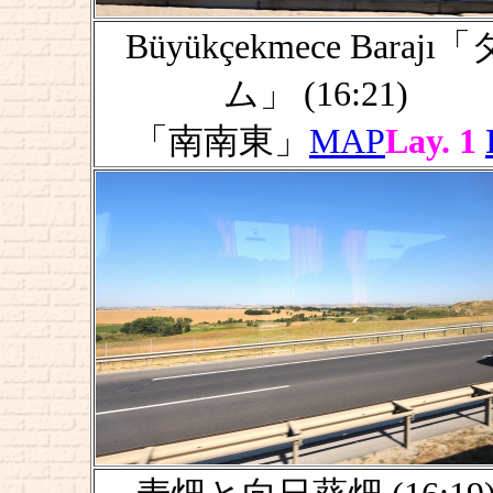
Büyükçekmece Barajı「
ム」 (16:21)
「南南東」
MAP
Lay. 1