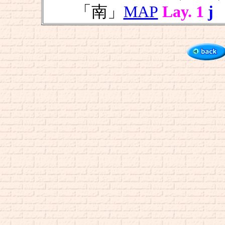
「南」
MAP
Lay. 1
j