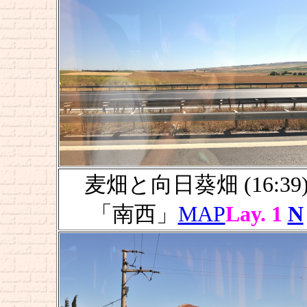
麦畑と向日葵畑 (16:39
「南西」
MAP
Lay. 1
N