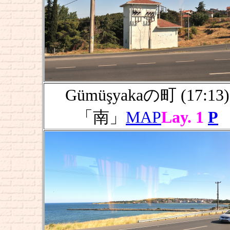
Gümüşyakaの町 (17:13)
「南」
MAP
Lay. 1
P