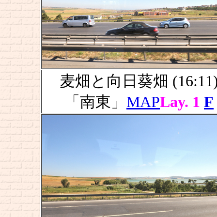
麦畑と向日葵畑 (16:11
「南東」
MAP
Lay. 1
F