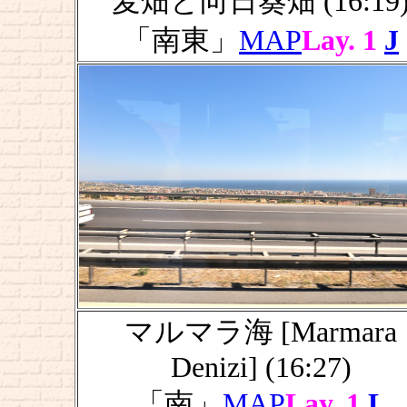
麦畑と向日葵畑 (16:19
「南東」
MAP
Lay. 1
J
マルマラ海 [Marmara
Denizi] (16:27)
「南」
MAP
Lay. 1
L