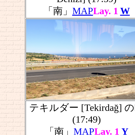
「南」
MAP
Lay. 1
W
テキルダー [Tekirdağ] 
(17:49)
「南」
MAP
Lay. 1
Y