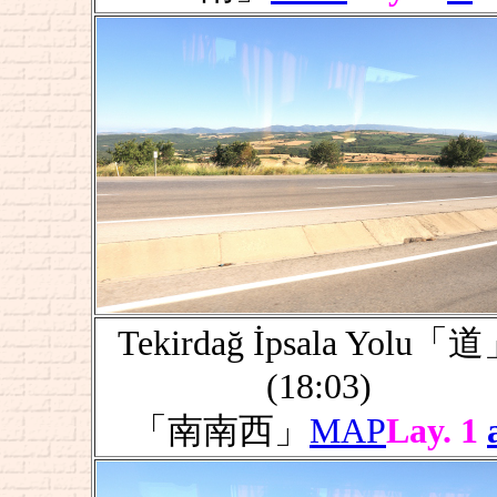
Tekirdağ İpsala Yolu「
(18:03)
「南南西」
MAP
Lay. 1