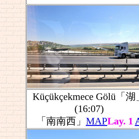
Küçükçekmece Gölü「
(16:07)
「南南西」
MAP
Lay. 1