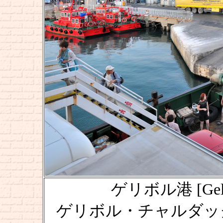
ゲリボル港 [Gelibo
ゲリボル・チャルダッ