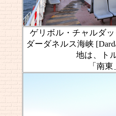
ゲリボル・チャルダック
ダーダネルス海峡 [Dard
地は、ト
「南東