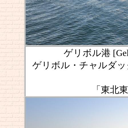
ゲリボル港 [Gelibo
ゲリボル・チャルダッ
「東北