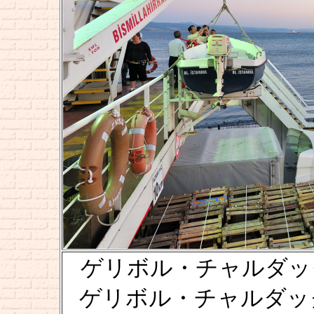
ゲリボル・チャルダック
ゲリボル・チャルダッ