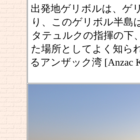
出発地ゲリボルは、ゲ
り、このゲリボル半島
タテュルクの指揮の下
た場所としてよく知ら
るアンザック湾 [Anzac