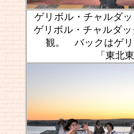
ゲリボル・チャルダック
ゲリボル・チャルダッ
観。 バックはゲリボル港 [
「東北