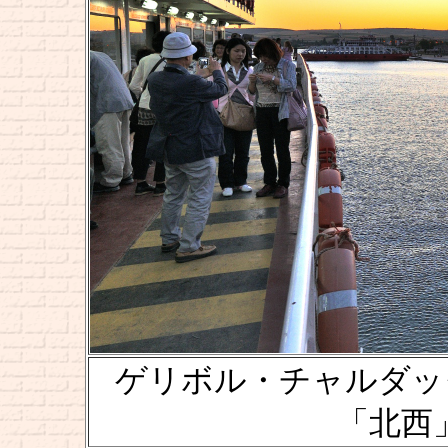
ゲリボル・チャルダック
「北西