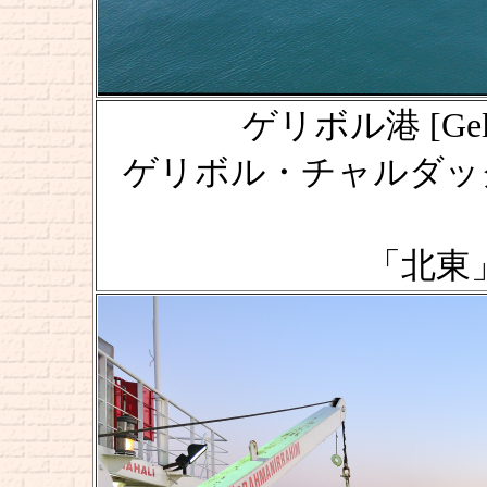
ゲリボル港 [Gelibo
ゲリボル・チャルダッ
「北東