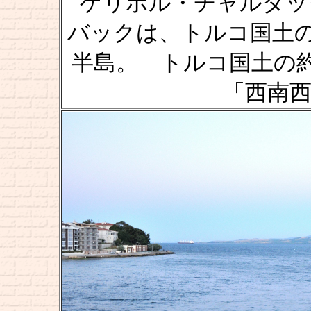
ゲリボル・チャルダック
バックは、トルコ国土
半島。 トルコ国土の約
「西南