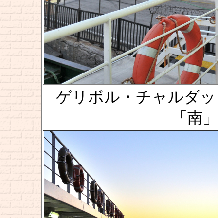
ゲリボル・チャルダック
「南