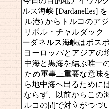
今日の目的地アイワルク [
ルス海峡 [Dardanell
ル港) からトルコのアジ
リボル・チャルダック
ーダネルス海峡はボスポラス海
ヨーロッパとアジアの
中海と黒海を結ぶ唯一
ため軍事上重要な意味
ら地中海へ出るために
ならず、以前からこの
ルコの間で対立がつづ