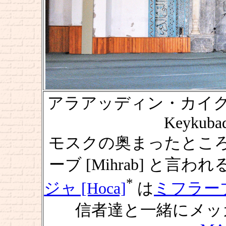
アラアッディン・カイクバー
Keykubad
モスクの奥まったとこ
ーブ [Mihrab] と
*
ジャ [Hoca]
は
ミフラー
信者達と一緒にメッ