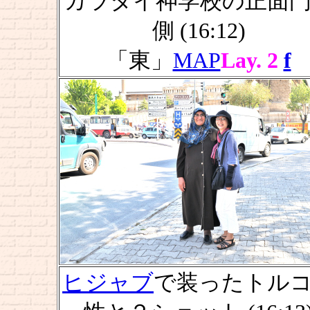
カラタイ神学校の正面
側 (16:12)
「東」
MAP
Lay. 2
f
ヒジャブ
で装ったトル