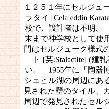
１２５１年にセルジュ
ラタイ [Celaleddin 
校で、設計者は不明。
末まで神学校として使
門はセルジューク様式
ト [英:Stalactit
い。 1955年に「陶
シェヒル湖の周辺にあ
見された壁のタイル、
周辺で発見されたセル