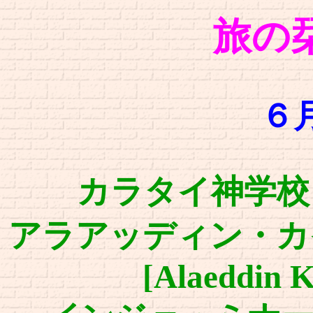
旅の
６
カラタイ神学校 [Kar
アラアッディン・カ
[Alaeddin 