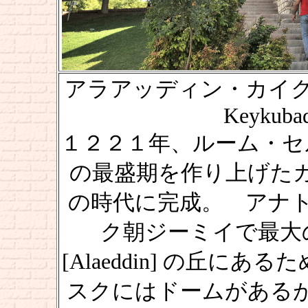
アラアッディン・カイクバー
Keykubad
１２２１年、ルーム・セルジューク
の最盛期を作り上げたカイク
の時代に完成。 アナ
ク朝ジーミイで最大
[Alaeddin] の丘
スクにはドームがある