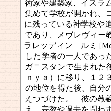
術家や建築家、イスラ
集めて学校が開かれ、
に残っている神学校や
であり、メヴレヴィー
ラレッディン ルミ [Mevlânâ
した学者の一人であっ
ガニスタンで生まれた
ｎｙａ）に移り、１２
の地位を得た後、自分
えつづけた。 彼の教
え、宗教や過去を問わ