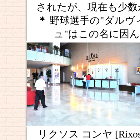
されたが、現在も少
＊
野球選手の"ダルヴィ
ュ"はこの名に因
リクソス コンヤ [Rixo