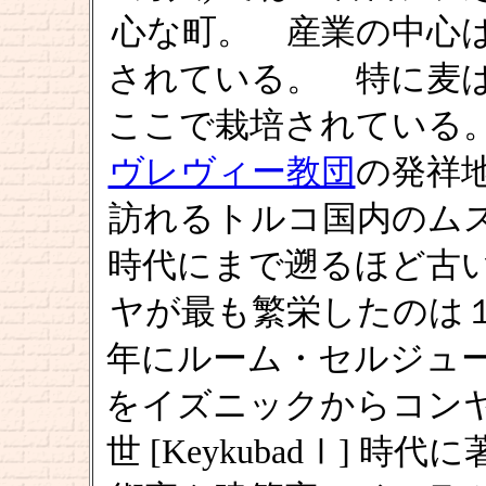
心な町。 産業の中心
されている。 特に麦
ここで栽培されている
ヴレヴィー教団
の発祥
訪れるトルコ国内のム
時代にまで遡るほど古
ヤが最も繁栄したのは
年にルーム・セルジューク [Ru
をイズニックからコン
世 [KeykubadⅠ]