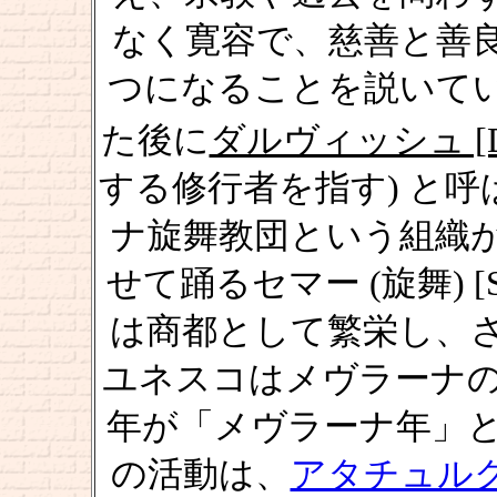
なく寛容で、慈善と善
つになることを説いて
た後に
ダルヴィッシュ [Der
する修行者を指す) と
ナ旋舞教団という組織
せて踊るセマー (旋舞) 
は商都として繁栄し、
ユネスコはメヴラーナの出
年が「メヴラーナ年」と
の活動は、
アタチュル