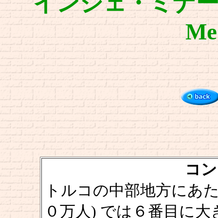
インジェ・ミナーレ神学
Med
コンヤ
トルコの中部地方にあた
０万人) では６番目に