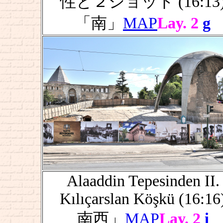
性と２ショット (16:13
「南」
MAP
Lay. 2
g
Alaaddin Tepesinden II.
Kılıçarslan Köşkü (16:16
南西」
MAP
Lay. 2
i