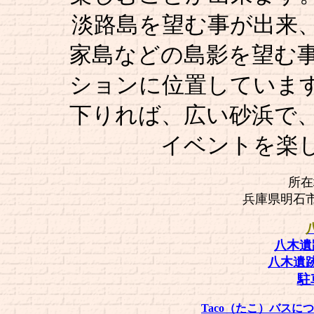
淡路島を望む事が出来
家島などの島影を望む
ションに位置していま
下りれば、広い砂浜で
イベントを楽
所在地
兵庫県明石
八木遺
八木遺
駐
Taco（たこ）バス