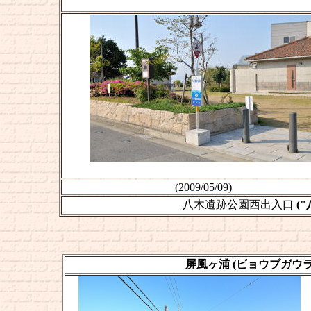
(2009/05/09)
八木遺跡公園西出入口
(
屏風ヶ浦 (ビョウブガウ