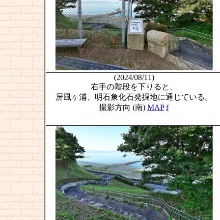
(2024/08/11)
右手の階段を下りると、
屏風ヶ浦、明石象化石発掘地に通じている。
撮影方向 (南)
MAP
f