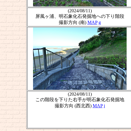
(2024/08/11)
屏風ヶ浦、明石象化石発掘地への下り階段
撮影方向 (南)
MAP
g
(2024/08/11)
この階段を下りた右手が明石象化石発掘地
撮影方向 (西北西)
MAP
i