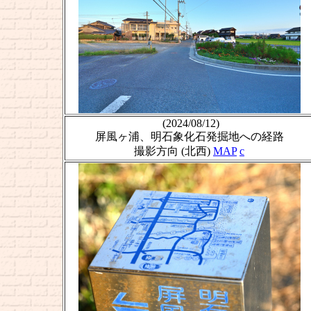
(2024/08/12)
屏風ヶ浦、明石象化石発掘地への経路
撮影方向 (北西)
MAP
c