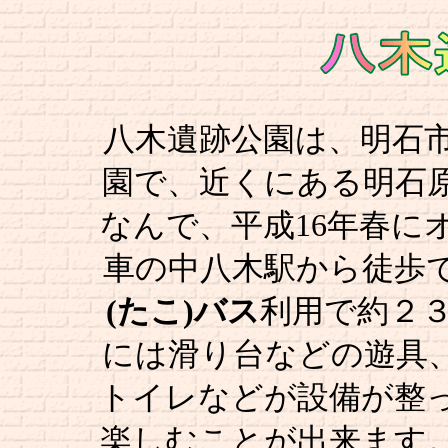
八木遺跡公園は、明石
園で、近くにある明石
なんで、平成16年春に
車の中八木駅から徒歩で
(たこ)バス
利用で約２
には滑り台などの遊具
トイレなどが設備が整
楽しむことが出来ます