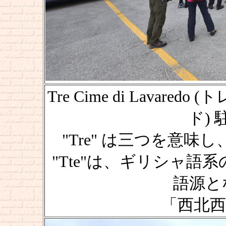
Tre Cime di Lava
ド) 駐
"Tre" は三つを意味し
"Tte"は、ギリシャ語系
語源と
「西北西