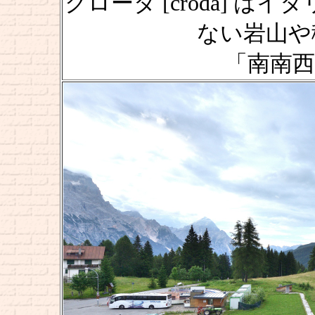
クローダ [croda] 
ない岩山や
「南南西