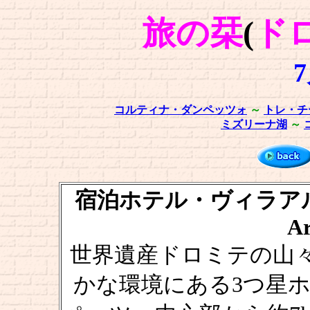
旅の栞
(
ド
コルティナ・ダンペッツォ
～
トレ・チ
ミズリーナ湖
～
宿泊ホテル・ヴィラアルジェン
Ar
世界遺産ドロミテの山々に
かな環境にある3つ星