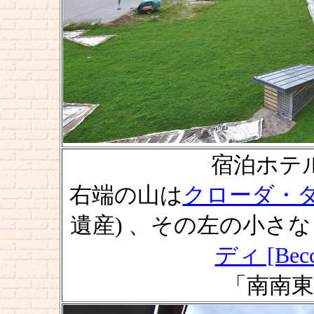
宿泊ホテル前
右端の山は
クローダ・ダ・ラ
遺産) 、その左の小さ
ディ [Becco
「南南東