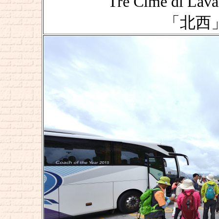
Tre Cime di L
「北西