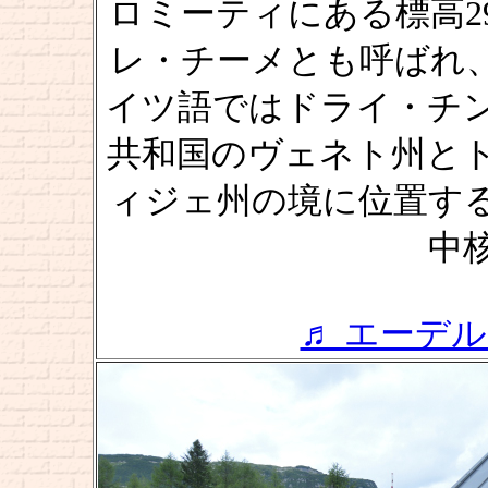
ロミーティにある標高29
レ・チーメとも呼ばれ、3
イツ語ではドライ・チ
共和国のヴェネト州と
ィジェ州の境に位置す
中
♬ エーデルワイ